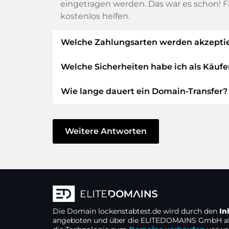
eingetragen werden. Das war es schon! F
kostenlos helfen.
Welche Zahlungsarten werden akzeptie
Welche Sicherheiten habe ich als Käufe
Wir verwenden SEPA als Vorkasse und ver
PayPal, Klarna, ApplePay, GooglePay, Alipa
Wie lange dauert ein Domain-Transfer?
Wir garantieren Ihnen als Käufer immer 
Die ELITEDOMAINS GmbH tritt als
Dom
Der Domain-Transfer zu einem neuen Prov
Sie erhalten Ihr
Geld zurück
, falls Sc
Verzögerung handeln und keine Probleme b
Weitere Antworten
Der Verkäufer erhält erst Geld, sobald
In einigen Ausnahmen erfolgt die Bestäti
Sie können den Support immer schnel
sobald wir den Eingang Ihres Geldes verb
Sie senden den Kaufpreis an und erha
Wir nutzen eine
eigene Technologie
.
Die Domain
lockenstabtest.de
wird durch den
In
Alle Server und Kundendaten befinden
angeboten und über die ELITEDOMAINS GmbH a