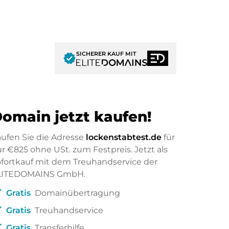
SICHERER KAUF MIT
verified
omain jetzt kaufen!
ufen Sie die Adresse
lockenstabtest.de
für
ur
€825
ohne USt. zum Festpreis. Jetzt als
fortkauf mit dem Treuhandservice der
LITEDOMAINS GmbH.
ck
Gratis
Domainübertragung
ck
Gratis
Treuhandservice
ck
Gratis
Transferhilfe