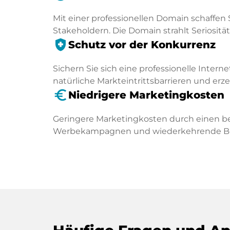
Mit einer professionellen Domain schaffen 
Stakeholdern. Die Domain strahlt Seriosität 
health_and_safety
Schutz vor der Konkurrenz
Sichern Sie sich eine professionelle Intern
natürliche Markteintrittsbarrieren und er
euro_symbol
Niedrigere Marketingkosten
Geringere Marketingkosten durch einen be
Werbekampagnen und wiederkehrende Besu