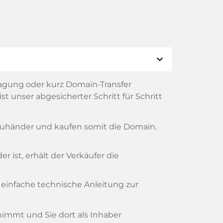
expand_more
agung oder kurz Domain-Transfer
t unser abgesicherter Schritt für Schritt
reuhänder und kaufen somit die Domain.
 ist, erhält der Verkäufer die
 einfache technische Anleitung zur
rnimmt und Sie dort als Inhaber